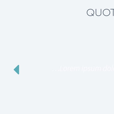
QUOT
…Lorem ipsum dolor 