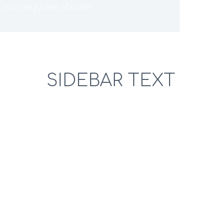
 touching a line of code!
SIDEBAR TEXT
Lorem ipsum dolor sit amet, consetetur
sadipscing elitr, sed diam nonumy
bore et
eirmod tempor invidunt ut labore et
m. Stet
dolore magna aliquyam erat, sed diam
et,
voluptua. At vero eos et accusam et
am erat.
justo duo dolores et ea rebum. Stet clita
kasd gubergren, no sea takimata sanctus
est Lorem ipsum dolor sit amet. Lorem
ipsum dolor sit amet, consetetur