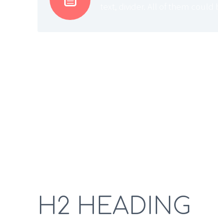
text, divider. All of them coul
H1 HEAD
Lorem ipsum dolor sit amet, consetetur sadips
dolore magna aliquyam erat, sed diam voluptua
clita kasd gubergren, no sea takimata sanctus 
consetetur sadipscing elitr, sed diam nonumy 
H2 HEADING