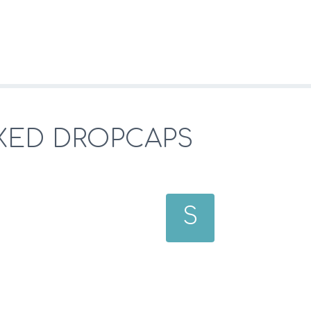
XED DROPCAPS
S
 sit amet, consetetur
ockstar develop
irmod tempor invidunt ut
sadipscing elit
 voluptua. At vero eos et
labore et dolore magna ali
 clita kasd gubergren, no
accusam et justo duo dolor
t amet. Lorem ipsum dolor
sea takimata sanctus est 
am nonumy eirmod tempor
sit amet, consetetur sadi