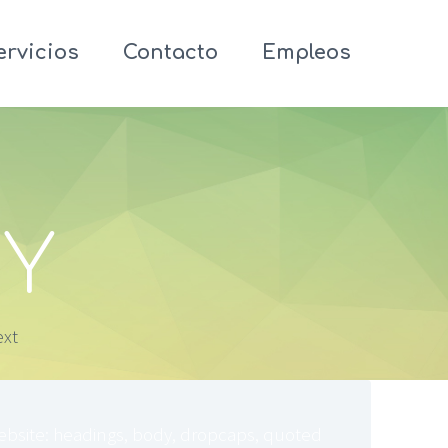
ervicios
Contacto
Empleos
Y
ext
website: headings, body, dropcaps, quoted