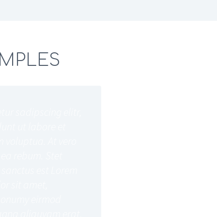
AMPLES
…Lorem ipsum dolor 
ur sadipscing elitr,
sed diam nonumy ei
nt ut labore et
dolore magna aliqu
 voluptua. At vero
eos et accusam et j
 ea rebum. Stet
clita kasd gubergre
 sanctus est Lorem
ipsum dolor sit ame
or sit amet,
consetetur sadipsc
m nonumy eirmod
tempor invidunt ut
agna aliquyam erat,