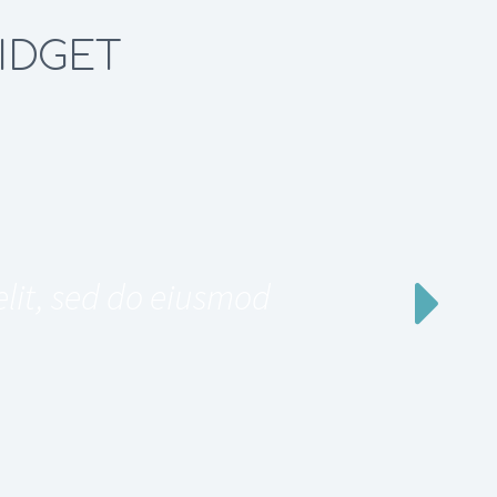
IDGET
elit, sed do eiusmod