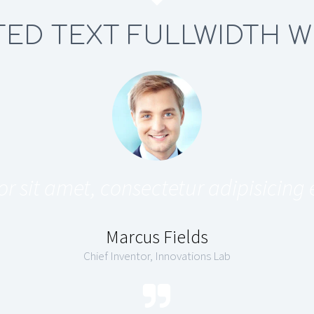
ED TEXT FULLWIDTH W
sit amet, consectetur adipisicing 
Marcus Fields
Chief Inventor, Innovations Lab