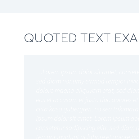
QUOTED TEXT EX
…Lorem ipsum dolor sit amet, consetet
sed diam nonumy eirmod tempor invidu
dolore magna aliquyam erat, sed diam
eos et accusam et justo duo dolores et
clita kasd gubergren, no sea takimata
ipsum dolor sit amet. Lorem ipsum dol
consetetur sadipscing elitr, sed dia
tempor invidunt ut labore et dolore m