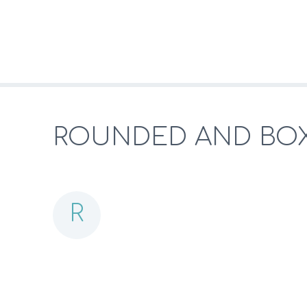
ROUNDED AND BO
R
ockstar developer orem ipsum dolor
sadipscing elitr, sed diam nonumy e
labore et dolore magna aliquyam erat, sed diam
accusam et justo duo dolores et ea rebum. Stet
sea takimata sanctus est Lorem ipsum dolor si
sit amet, consetetur sadipscing elitr, sed di